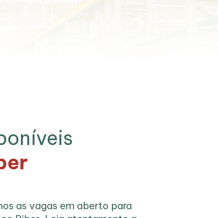
poníveis
ber
amos as vagas em aberto para