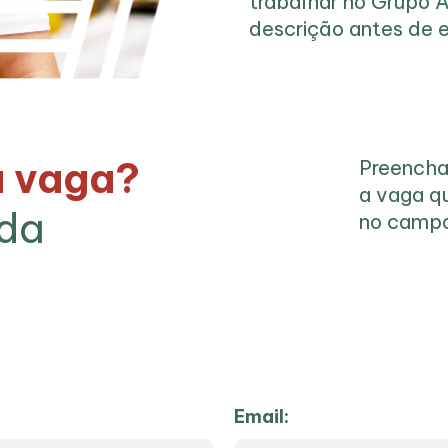
trabalhar no Grupo 
descrição antes de e
a vaga?
Preencha
a vaga qu
 da
no campo
Email: